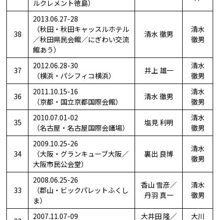
ルクレメント徳島）
2013.06.27-28
（秋田・秋田キャッスルホテル
清水
38
清水 徹男
／秋田県民会館／にぎわい交流
徹男
館あう）
2012.06.28-30
清水
37
井上 雄一
（横浜・パシフィコ横浜）
徹男
2011.10.15-16
清水
36
清水 徹男
（京都・国立京都国際会館）
徹男
2010.07.01-02
清水
35
塩見 利明
（名古屋・名古屋国際会議場）
徹男
2009.10.25-26
清水
34
（大阪・グランキューブ大阪／
裏出 良博
徹男
大阪市民公会堂）
2008.06.25-26
香山 雪彦／
清水
33
（郡山・ビックパレットふくし
丹羽 真一
徹男
ま）
2007.11.07-09
大井田 隆／
大川