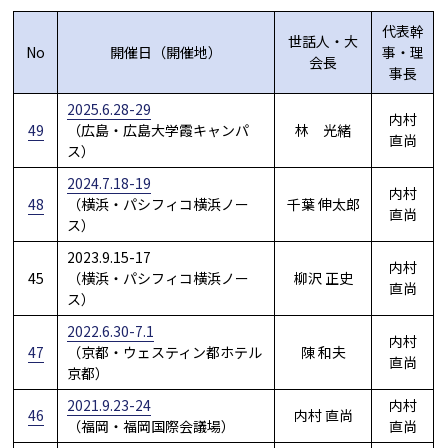
代表幹
世話人・大
No
開催日（開催地）
事・理
会長
事長
2025.6.28-29
内村
49
（広島・広島大学霞キャンパ
林 光緒
直尚
ス）
2024.7.18-19
内村
48
（横浜・パシフィコ横浜ノー
千葉 伸太郎
直尚
ス）
2023.9.15-17
内村
45
（横浜・パシフィコ横浜ノー
柳沢 正史
直尚
ス）
2022.6.30-7.1
内村
47
（京都・ウェスティン都ホテル
陳 和夫
直尚
京都）
2021.9.23-24
内村
46
内村 直尚
（福岡・福岡国際会議場）
直尚