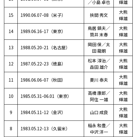
／小島 卓也
輝雄
大熊
15
1990.06.07-08（米子）
挾間 秀文
輝雄
鳥居 鎮夫／
大熊
14
1989.06.16-17（東京）
筒井 末春
輝雄
岡田 保／太
大熊
13
1988.05.20-21（名古屋）
田 龍朗
輝雄
松本 淳治／
大熊
12
1987.05.22-23（徳島）
森田 雄介
輝雄
大熊
11
1986.06.06-07（秋田）
菱川 泰夫
輝雄
高橋 康郎／
大熊
10
1985.05.31-06.01（東京）
阿住 一雄
輝雄
大熊
9
1984.05.11-12（金沢）
山口 成良
輝雄
稲永 和豊／
大熊
8
1983.05.12-13（久留米）
中沢 洋一
輝雄