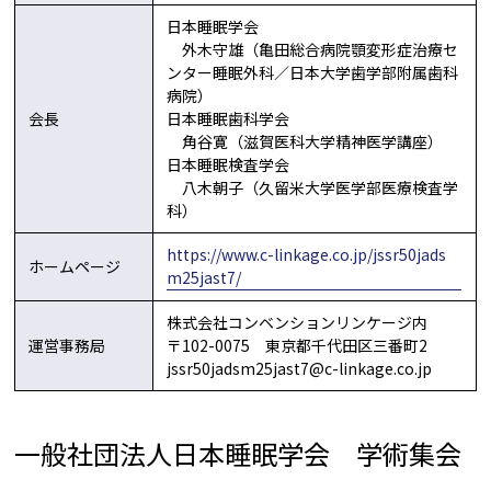
日本睡眠学会
外木守雄（亀田総合病院顎変形症治療セ
ンター睡眠外科／日本大学歯学部附属歯科
病院）
会長
日本睡眠歯科学会
角谷寛（滋賀医科大学精神医学講座）
日本睡眠検査学会
八木朝子（久留米大学医学部医療検査学
科）
https://www.c-linkage.co.jp/jssr50jads
ホームページ
m25jast7/
株式会社コンベンションリンケージ内
運営事務局
〒102-0075 東京都千代田区三番町2
jssr50jadsm25jast7@c-linkage.co.jp
一般社団法人日本睡眠学会 学術集会