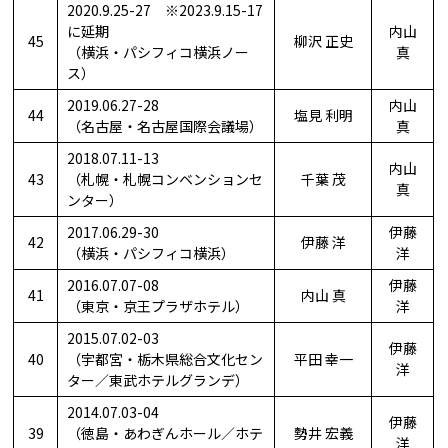
2020.9.25-27 ※2023.9.15-17
に延期
内山
45
柳沢 正史
（横浜・パシフィコ横浜ノー
真
ス）
2019.06.27-28
内山
44
塩見 利明
（名古屋・名古屋国際会議場）
真
2018.07.11-13
内山
43
（札幌・札幌コンベンションセ
千葉 茂
真
ンター）
2017.06.29-30
伊藤
42
伊藤 洋
（横浜・パシフィコ横浜）
洋
2016.07.07-08
伊藤
41
内山 真
（東京・京王プラザホテル）
洋
2015.07.02-03
伊藤
40
（宇都宮・栃木県総合文化セン
平田 幸一
洋
ター／東武ホテルグランデ）
2014.07.03-04
伊藤
39
（徳島・あわぎんホール／ホテ
勢井 宏義
洋