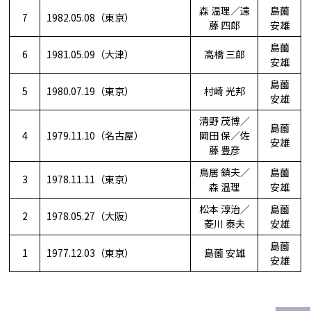
森 温理／遠
島薗
7
1982.05.08（東京）
藤 四郎
安雄
島薗
6
1981.05.09（大津）
高橋 三郎
安雄
島薗
5
1980.07.19（東京）
村崎 光邦
安雄
清野 茂博／
島薗
4
1979.11.10（名古屋）
岡田 保／佐
安雄
藤 豊彦
鳥居 鎮夫／
島薗
3
1978.11.11（東京）
森 温理
安雄
松本 淳治／
島薗
2
1978.05.27（大阪）
菱川 泰夫
安雄
島薗
1
1977.12.03（東京）
島薗 安雄
安雄