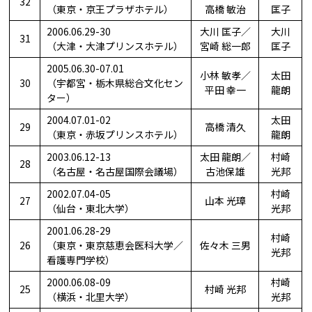
32
（東京・京王プラザホテル）
高橋 敏治
匡子
2006.06.29-30
大川 匡子／
大川
31
（大津・大津プリンスホテル）
宮崎 総一郎
匡子
2005.06.30-07.01
小林 敏孝／
太田
30
（宇都宮・栃木県総合文化セン
平田 幸一
龍朗
ター）
2004.07.01-02
太田
29
高橋 清久
（東京・赤坂プリンスホテル）
龍朗
2003.06.12-13
太田 龍朗／
村崎
28
（名古屋・名古屋国際会議場）
古池保雄
光邦
2002.07.04-05
村崎
27
山本 光璋
（仙台・東北大学）
光邦
2001.06.28-29
村崎
26
（東京・東京慈恵会医科大学／
佐々木 三男
光邦
看護専門学校）
2000.06.08-09
村崎
25
村崎 光邦
（横浜・北里大学）
光邦