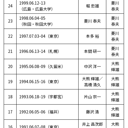
1999.06.12-13
菱川
24
堀 忠雄
（広島・広島大学）
泰夫
1998.06.04-05
菱川
23
菱川 泰夫
（秋田・秋田大学）
泰夫
菱川
22
1997.07.03-04（東京）
本多 裕
泰夫
菱川
21
1996.06.13-14（札幌）
本間 研一
泰夫
大熊
20
1995.06.08-09（久留米）
中沢 洋一
輝雄
大熊 輝雄／
大熊
19
1994.06.15-16（東京）
高橋 清久
輝雄
大熊
18
1993.06.18-19（宇都宮）
片山 宗一
輝雄
大熊
17
1992.06.05-06（福井）
藤沢 清
輝雄
井上 昌次郎
大熊
16
1991.06.07-08（東京）