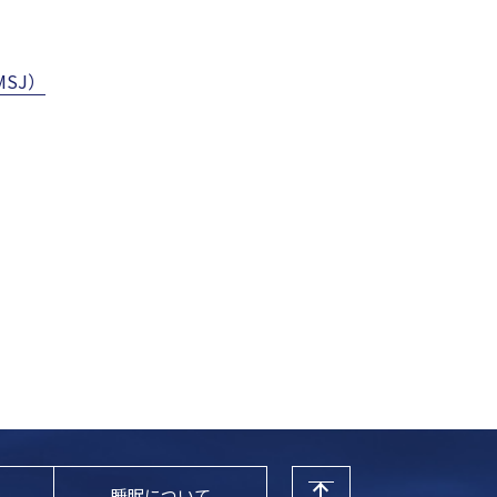
SMSJ）
・
睡眠について