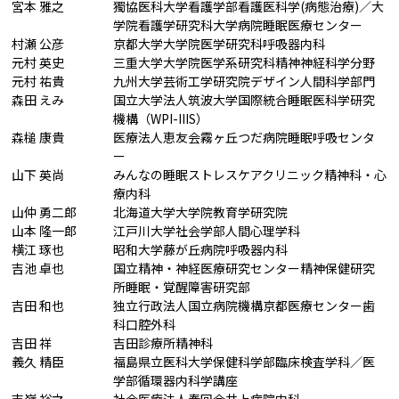
宮本 雅之
獨協医科大学看護学部看護医科学(病態治療)／大
学院看護学研究科大学病院睡眠医療センター
村瀬 公彦
京都大学大学院医学研究科呼吸器内科
元村 英史
三重大学大学院医学系研究科精神神経科学分野
元村 祐貴
九州大学芸術工学研究院デザイン人間科学部門
森田 えみ
国立大学法人筑波大学国際統合睡眠医科学研究
機構（WPI-IIIS）
森槌 康貴
医療法人恵友会霧ヶ丘つだ病院睡眠呼吸センタ
ー
山下 英尚
みんなの睡眠ストレスケアクリニック精神科・心
療内科
山仲 勇二郎
北海道大学大学院教育学研究院
山本 隆一郎
江戸川大学社会学部人間心理学科
横江 琢也
昭和大学藤が丘病院呼吸器内科
吉池 卓也
国立精神・神経医療研究センター精神保健研究
所睡眠・覚醒障害研究部
吉田 和也
独立行政法人国立病院機構京都医療センター歯
科口腔外科
吉田 祥
吉田診療所精神科
義久 精臣
福島県立医科大学保健科学部臨床検査学科／医
学部循環器内科学講座