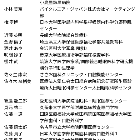
小鳥居諌早病院
小林 美奈
バイタルエア・ジャパン株式会社マーケティング
部
権 寧博
日本大学医学部内科学系呼吸器内科学分野睡眠
センター
近藤 英明
長崎大学病院総合診療科
金野 倫子
埼玉県立大学保健医療福祉学部共通教育科
酒井 あや
金沢医科大学耳鼻咽喉科
咲間 妙子
帝京大学医療技術学部臨床検査学科
櫻井 武
筑波大学医学医療系/国際統合睡眠医科学研究機
構分子行動生理学
佐々生 康宏
ささお歯科クリニック・口腔機能センター
佐々木 奈緒美
医療法人愛仁会太田総合病院記念研究所附属診
療所太田睡眠科学センター太田睡眠科学センタ
ー
篠邉 龍二郎
愛知医科大学病院睡眠科・睡眠医療センター
貞元 祐二
久留米大学医学部附属臨床検査専門学校
佐藤 一道
国際医療福祉大学成田病院国際医療福祉大学医
学部歯科・口腔外科学
佐藤 慎太郎
名古屋市立大学病院睡眠医療センター
佐藤 貴子
日本大学歯学部付属歯科病院口腔外科１