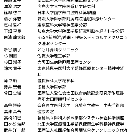
佐藤 雅子
愛知医科大学病院睡眠医療センター
澤渡 浩之
広島大学大学院医系科学研究科
篠塚 啓二
日本大学歯学部口腔外科第Ⅰ講座
清水 洋志
愛媛大学医学部附属病院睡眠医療センター
志村 哲祥
東京医科大学精神医学分野
下畑 享良
岐阜大学大学院医学系研究科脳神経内科学分野
白濱 龍太郎
RESM新横浜/睡眠・呼吸メディカルケアクリニッ
ク睡眠センター
新谷 朋子
とも耳鼻科クリニック
杉 剛直
佐賀大学理工学部
杉田 淑子
大阪回生病院睡眠医療センター
鈴木 貴子
東京慈恵会医科大学葛飾医療センター精神神経
科
角 幸頼
滋賀医科大学精神科
勢井 宏義
徳島大学医学部
曾田 史織
医療法人愛仁会太田総合病院記念研究所附属診
療所太田睡眠科学センター
高谷 恒範
奈良県立医科大学 麻酔科学教室 中央手術部
高津 昌吾
健康の窓
高橋 和巳
福島県立医科大学医学部システム神経科学講座
田ヶ谷 浩邦
北里大学医療衛生学部保健衛生学科精神保健学
武井 洋一郎
医療法人社団絹和会睡眠総合ケアクリニック代々