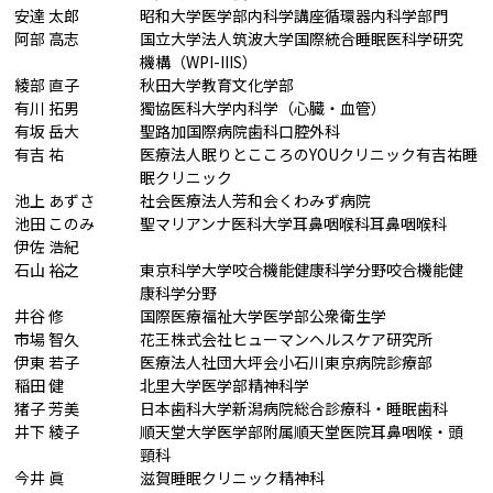
安達 太郎
昭和大学医学部内科学講座循環器内科学部門
阿部 高志
国立大学法人筑波大学国際統合睡眠医科学研究
機構（WPI-IIIS）
綾部 直子
秋田大学教育文化学部
有川 拓男
獨協医科大学内科学（心臓・血管）
有坂 岳大
聖路加国際病院歯科口腔外科
有吉 祐
医療法人眠りとこころのYOUクリニック有吉祐睡
眠クリニック
池上 あずさ
社会医療法人芳和会くわみず病院
池田 このみ
聖マリアンナ医科大学耳鼻咽喉科耳鼻咽喉科
伊佐 浩紀
石山 裕之
東京科学大学咬合機能健康科学分野咬合機能健
康科学分野
井谷 修
国際医療福祉大学医学部公衆衛生学
市場 智久
花王株式会社ヒューマンヘルスケア研究所
伊東 若子
医療法人社団大坪会小石川東京病院診療部
稲田 健
北里大学医学部精神科学
猪子 芳美
日本歯科大学新潟病院総合診療科・睡眠歯科
井下 綾子
順天堂大学医学部附属順天堂医院耳鼻咽喉・頭
頸科
今井 眞
滋賀睡眠クリニック精神科