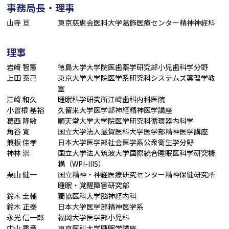
事務局長・理事
山寺 亘
東京慈恵会医科大学葛飾医療センター精神神経科
理事
岩﨑 智憲
徳島大学大学院医歯薬学研究部小児歯科学分野
上田 泰己
東京大学大学院医学系研究科システムズ薬理学教
室
江﨑 和久
睡眠科学研究所江﨑歯科内科医院
小曽根 基裕
久留米大学医学部神経精神医学講座
葛西 隆敏
順天堂大学大学院医学研究科循環器内科学
角谷 寛
国立大学法人滋賀医科大学医学部精神医学講座
兼板 佳孝
日本大学医学部社会医学系公衆衛生学分野
神林 崇
国立大学法人筑波大学国際統合睡眠医科学研究機
構（WPI-IIIS）
栗山 健一
国立精神・神経医療研究センター精神保健研究所
睡眠・覚醒障害研究部
鈴木 圭輔
獨協医科大学脳神経内科
鈴木 正泰
日本大学医学部精神医学系
永光 信一郎
福岡大学医学部小児科
中山 秀章
東京医科大学睡眠学講座