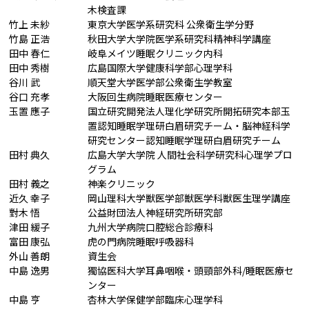
木検査課
竹上 未紗
東京大学医学系研究科 公衆衛生学分野
竹島 正浩
秋田大学大学院医学系研究科精神科学講座
田中 春仁
岐阜メイツ睡眠クリニック内科
田中 秀樹
広島国際大学健康科学部心理学科
谷川 武
順天堂大学医学部公衆衛生学教室
谷口 充孝
大阪回生病院睡眠医療センター
玉置 應子
国立研究開発法人理化学研究所開拓研究本部玉
置認知睡眠学理研白眉研究チーム・脳神経科学
研究センター認知睡眠学理研白眉研究チーム
田村 典久
広島大学大学院 人間社会科学研究科心理学プロ
グラム
田村 義之
神楽クリニック
近久 幸子
岡山理科大学獣医学部獣医学科獣医生理学講座
對木 悟
公益財団法人神経研究所研究部
津田 緩子
九州大学病院口腔総合診療科
富田 康弘
虎の門病院睡眠呼吸器科
外山 善朗
資生会
中島 逸男
獨協医科大学耳鼻咽喉・頭頸部外科/睡眠医療セ
ンター
中島 亨
杏林大学保健学部臨床心理学科