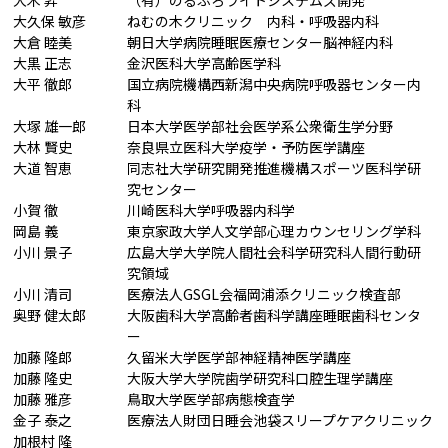
大木 昇
（有）のるぷろライトシステムズ開発
大久保 敏彦
ねむの木クリニック 内科・呼吸器内科
大倉 睦美
朝日大学病院睡眠医療センター脳神経内科
大黒 正志
金沢医科大学高齢医学科
大平 徹郎
国立病院機構西新潟中央病院呼吸器センター内
科
大塚 雄一郎
日本大学医学部社会医学系公衆衛生学分野
大林 賢史
奈良県立医科大学疫学・予防医学講座
大道 智恵
同志社大学研究開発推進機構スポーツ医科学研
究センター
小賀 徹
川崎医科大学呼吸器内科学
岡島 義
東京家政大学人文学部心理カウンセリング学科
小川 景子
広島大学大学院人間社会科学研究科人間行動研
究領域
小川 清司
医療法人GSGL会福岡浦添クリニック検査部
奥野 健太郎
大阪歯科大学高齢者歯科学講座睡眠歯科センタ
ー
加藤 隆郎
久留米大学医学部神経精神医学講座
加藤 隆史
大阪大学大学院歯学研究科口腔生理学講座
加藤 雅彦
鳥取大学医学部病態検査学
金子 泰之
医療法人財団日睡会池袋スリープケアクリニック
加根村 隆