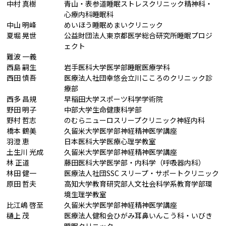
中村 真樹
青山・表参道睡眠ストレスクリニック精神科・
心療内科睡眠科
中山 明峰
めいほう睡眠めまいクリニック
夏堀 晃世
公益財団法人東京都医学総合研究所睡眠プロジ
ェクト
難波 一義
西島 嗣生
岩手医科大学医学部睡眠医療学科
西田 慎吾
医療法人社団幸悠会立川こころのクリニック診
療部
西多 昌規
早稲田大学スポーツ科学学術院
野田 明子
中部大学生命健康科学部
野村 哲志
のむらニューロスリープクリニック神経内科
橋本 鶴美
久留米大学医学部神経精神医学講座
羽澄 恵
日本医科大学医療心理学教室
土生川 光成
久留米大学医学部神経精神医学講座
林 正道
藤田医科大学医学部・内科学（呼吸器内科）
林田 健一
医療法人社団SSC スリープ・サポートクリニック
原田 哲夫
高知大学教育研究部人文社会科学系教育学部環
境生理学教室
比江嶋 啓至
久留米大学医学部神経精神医学講座
樋上 茂
医療法人健和会ひがみ耳鼻いんこう科・いびき