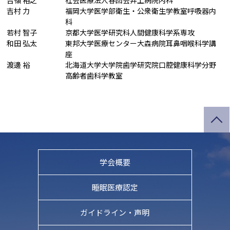
吉嶺 裕之
社会医療法人春回会井上病院内科
吉村 力
福岡大学医学部衛生・公衆衛生学教室呼吸器内
科
若村 智子
京都大学医学研究科人間健康科学系専攻
和田 弘太
東邦大学医療センター大森病院耳鼻咽喉科学講
座
渡邊 裕
北海道大学大学院歯学研究院口腔健康科学分野
高齢者歯科学教室
学会概要
睡眠医療認定
ガイドライン・
声明