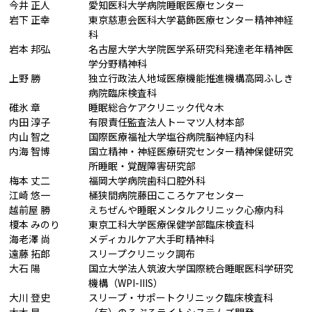
今井 正人
愛知医科大学病院睡眠医療センター
岩下 正幸
東京慈恵会医科大学葛飾医療センター精神神経
科
岩本 邦弘
名古屋大学大学院医学系研究科発達老年精神医
学分野精神科
上野 勝
独立行政法人地域医療機能推進機構高岡ふしき
病院臨床検査科
碓氷 章
睡眠総合ケアクリニック代々木
内田 淳子
有限責任監査法人トーマツ人材本部
内山 智之
国際医療福祉大学塩谷病院脳神経内科
内海 智博
国立精神・神経医療研究センター精神保健研究
所睡眠・覚醒障害研究部
梅本 丈二
福岡大学病院歯科口腔外科
江崎 悠一
桶狭間病院藤田こころケアセンター
越前屋 勝
えちぜんや睡眠メンタルクリニック心療内科
榎本 みのり
東京工科大学医療保健学部臨床検査科
海老澤 尚
メディカルケア大手町精神科
遠藤 拓郎
スリープクリニック調布
大石 陽
国立大学法人筑波大学国際統合睡眠医科学研究
機構（WPI-IIIS）
大川 登史
スリープ・サポートクリニック臨床検査科