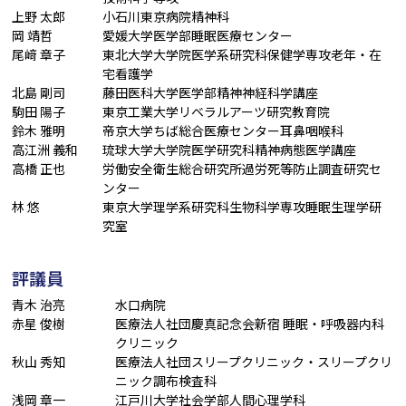
上野 太郎
小石川東京病院精神科
岡 靖哲
愛媛大学医学部睡眠医療センター
尾﨑 章子
東北大学大学院医学系研究科保健学専攻老年・在
宅看護学
北島 剛司
藤田医科大学医学部精神神経科学講座
駒田 陽子
東京工業大学リベラルアーツ研究教育院
鈴木 雅明
帝京大学ちば総合医療センター耳鼻咽喉科
高江洲 義和
琉球大学大学院医学研究科精神病態医学講座
高橋 正也
労働安全衛生総合研究所過労死等防止調査研究セ
ンター
林 悠
東京大学理学系研究科生物科学専攻睡眠生理学研
究室
評議員
青木 治亮
水口病院
赤星 俊樹
医療法人社団慶真記念会新宿 睡眠・呼吸器内科
クリニック
秋山 秀知
医療法人社団スリープクリニック・スリープクリ
ニック調布検査科
浅岡 章一
江戸川大学社会学部人間心理学科