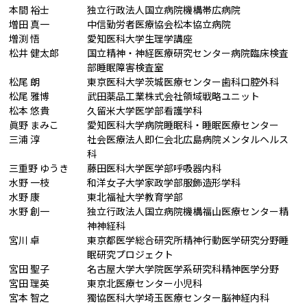
本間 裕士
独立行政法人国立病院機構帯広病院
増田 真一
中信勤労者医療協会松本協立病院
増渕 悟
愛知医科大学生理学講座
松井 健太郎
国立精神・神経医療研究センター病院臨床検査
部睡眠障害検査室
松尾 朗
東京医科大学茨城医療センター歯科口腔外科
松尾 雅博
武田薬品工業株式会社領域戦略ユニット
松本 悠貴
久留米大学医学部看護学科
眞野 まみこ
愛知医科大学病院睡眠科・睡眠医療センター
三浦 淳
社会医療法人即仁会北広島病院メンタルヘルス
科
三重野 ゆうき
藤田医科大学医学部呼吸器内科
水野 一枝
和洋女子大学家政学部服飾造形学科
水野 康
東北福祉大学教育学部
水野 創一
独立行政法人国立病院機構福山医療センター精
神神経科
宮川 卓
東京都医学総合研究所精神行動医学研究分野睡
眠研究プロジェクト
宮田 聖子
名古屋大学大学院医学系研究科精神医学分野
宮田 理英
東京北医療センター小児科
宮本 智之
獨協医科大学埼玉医療センター脳神経内科