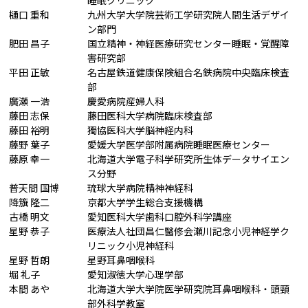
睡眠クリニック
樋口 重和
九州大学大学院芸術工学研究院人間生活デザイ
ン部門
肥田 昌子
国立精神・神経医療研究センター睡眠・覚醒障
害研究部
平田 正敏
名古屋鉄道健康保険組合名鉄病院中央臨床検査
部
廣瀬 一浩
慶愛病院産婦人科
藤田 志保
藤田医科大学病院臨床検査部
藤田 裕明
獨協医科大学脳神経内科
藤野 葉子
愛媛大学医学部附属病院睡眠医療センター
藤原 幸一
北海道大学電子科学研究所生体データサイエン
ス分野
普天間 国博
琉球大学病院精神神経科
降籏 隆二
京都大学学生総合支援機構
古橋 明文
愛知医科大学歯科口腔外科学講座
星野 恭子
医療法人社団昌仁醫修会瀬川記念小児神経学ク
リニック小児神経科
星野 哲朗
星野耳鼻咽喉科
堀 礼子
愛知淑徳大学心理学部
本間 あや
北海道大学大学院医学研究院耳鼻咽喉科・頭頸
部外科学教室