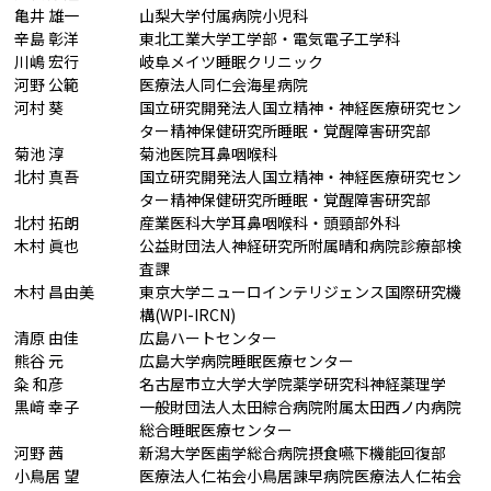
亀井 雄一
山梨大学付属病院小児科
辛島 彰洋
東北工業大学工学部・電気電子工学科
川嶋 宏行
岐阜メイツ睡眠クリニック
河野 公範
医療法人同仁会海星病院
河村 葵
国立研究開発法人国立精神・神経医療研究セン
ター精神保健研究所睡眠・覚醒障害研究部
菊池 淳
菊池医院耳鼻咽喉科
北村 真吾
国立研究開発法人国立精神・神経医療研究セン
ター精神保健研究所睡眠・覚醒障害研究部
北村 拓朗
産業医科大学耳鼻咽喉科・頭頸部外科
木村 眞也
公益財団法人神経研究所附属晴和病院診療部検
査課
木村 昌由美
東京大学ニューロインテリジェンス国際研究機
構(WPI-IRCN)
清原 由佳
広島ハートセンター
熊谷 元
広島大学病院睡眠医療センター
粂 和彦
名古屋市立大学大学院薬学研究科神経薬理学
黒﨑 幸子
一般財団法人太田綜合病院附属太田西ノ内病院
総合睡眠医療センター
河野 茜
新潟大学医歯学総合病院摂食嚥下機能回復部
小鳥居 望
医療法人仁祐会小鳥居諌早病院医療法人仁祐会