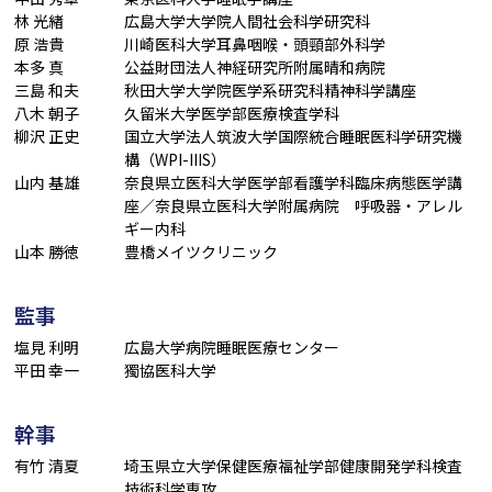
林 光緖
広島大学大学院人間社会科学研究科
原 浩貴
川崎医科大学耳鼻咽喉・頭頸部外科学
本多 真
公益財団法人神経研究所附属晴和病院
三島 和夫
秋田大学大学院医学系研究科精神科学講座
八木 朝子
久留米大学医学部医療検査学科
柳沢 正史
国立大学法人筑波大学国際統合睡眠医科学研究機
構（WPI-IIIS）
山内 基雄
奈良県立医科大学医学部看護学科臨床病態医学講
座／奈良県立医科大学附属病院 呼吸器・アレル
ギー内科
山本 勝徳
豊橋メイツクリニック
監事
塩見 利明
広島大学病院睡眠医療センター
平田 幸一
獨協医科大学
幹事
有竹 清夏
埼玉県立大学保健医療福祉学部健康開発学科検査
技術科学専攻