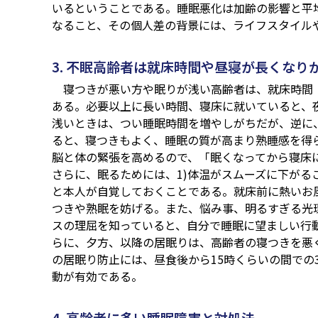
いるということである。睡眠悪化は加齢の影響と平
なること、その個人差の背景には、ライフスタイル
3. 不眠高齢者は就床時間や昼寝が長くなり
寝つきが悪い方や眠りが浅い高齢者は、就床時間
ある。必要以上に長い時間、寝床に就いていると、
浅いときは、つい睡眠時間を増やしがちだが、逆に
ると、寝つきもよく、睡眠の質が高まり熟睡感を得
脳と体の緊張を高めるので、「眠くなってから寝床
さらに、眠るためには、1)体温がスムーズに下がる
と本人が自覚しておくことである。就床前に熱いお
つきや熟眠を妨げる。また、悩み事、明るすぎる光
スの理屈を知っていると、自分で睡眠に望ましい行
らに、夕方、以降の居眠りは、高齢者の寝つきを悪
の居眠り防止には、昼食後から15時くらいの間での
動が有効である。
4. 高齢者に多い睡眠障害と対処法