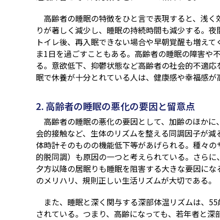
高齢者の睡眠の特徴をひと言で表現すると、浅く
りが著しく減少し、睡眠の持続時間も減少する。夜
トイレ後、再入眠できない場合や早朝覚醒も増えて
ま1日を過ごすこともある。高齢者の睡眠の障害や
る。意欲低下、抑鬱状態など高齢者の社会的不適応
眠で休養が十分とれている人は、健康感や幸福感が
2. 高齢者の睡眠の悪化の要因と留意点
高齢者の睡眠の悪化の要因として、加齢のほかに
会的接触など、生体のリズムを整える同調因子が減
体時計そのものの機能低下等があげられる。種々の
的脱同調）も原因の一つと考えられている。さらに
夕方以降の居眠りも睡眠を阻害する大きな要因にな
のメリハリ、規則正しい生活リズムが大切である。
また、睡眠と深く関与する深部体温リズムは、55
されている。つまり、高齢になっても、若年者と深