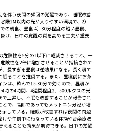
乱を伴う夜間の頻回の覚醒であり、睡眠改善
窓際1M以内の光が入りやすい環境で、2）
での朝食、昼食 4）30分程度の短い昼寝、
心掛け、日中の覚醒の質を高める工夫が重要
の危険性を5分の1以下に軽減させること、一
の危険性を2倍に増加させることが指摘されて
が、長すぎる昼寝は逆効果になる。長く寝て
て眠ることを推奨する。また、昼寝前にお茶
ンは、飲んで15-30分で効くので、昼寝か
4時の4時間、4週間程度2、500ルクスの光
まで上昇し、不眠も改善することが報告され
ことで、高齢であってもメラトニン分泌が増
を示している。睡眠が改善すれば夜間の問題
賭けや午前中に行なっている体操や音楽療法
れ替えることも効果が期待できる。日中の覚醒