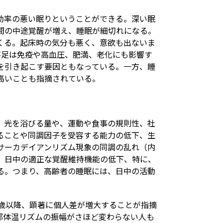
効率の悪い眠りということができる。深い眠
間の中途覚醒が増え、睡眠が細切れになる。
くる。起床時の気分も悪く、意欲も出ないま
不足は免疫や高血圧、肥満、老化にも影響す
を引き起こす要因ともなっている。一方、睡
高いことも指摘されている。
、光を浴びる量や、運動や食事の規則性、社
ることや同調因子を受容する能力の低下、生
サーカデイアンリズム現象の同調の乱れ（内
、日中の適正な覚醒維持機能の低下、特に、
る。つまり、高齢者の睡眠には、日中の活動
歳以降、顕著に個人差が増大することが指摘
部体温リズムの振幅がさほど変わらない人も