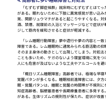
「むずむず脚症候群」就床時にむずむずとほてっ
がある。眠れないために下肢に異常感覚が思い込み
常、関節リュウマチがあると起こりやすくなる。対
酒、禁煙、就寝前の入浴とマッサージなどで症状が
ジして筋肉を緩和させると症状が軽減する。
「レム睡眠行動障害」夢中遊行や夢の内容と一致
障害である。レム睡眠時に通常みられる筋活動の抑
そのまま身体の動きとして出現してしまう。対処法
ことも多いため、ケガのないよう寝室環境に気をつ
人にも危害が及ばないような工夫やアルコールを避
「概日リズム睡眠障害」高齢者では、極端な早寝
覚醒パタンが多くなる。睡眠相前進障害には、夕方
眠・覚醒パタンは、睡眠と覚醒の時間帯が不規則に
知症高齢者、脳梗塞患者や長期療養患者に多発する
がある。生体リズムの規則性が保たれ、症状が改善