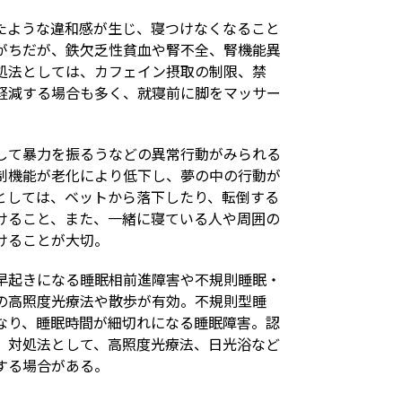
たような違和感が生じ、寝つけなくなること
がちだが、鉄欠乏性貧血や腎不全、腎機能異
処法としては、カフェイン摂取の制限、禁
軽減する場合も多く、就寝前に脚をマッサー
して暴力を振るうなどの異常行動がみられる
制機能が老化により低下し、夢の中の行動が
としては、ベットから落下したり、転倒する
けること、また、一緒に寝ている人や周囲の
けることが大切。
早起きになる睡眠相前進障害や不規則睡眠・
の高照度光療法や散歩が有効。不規則型睡
なり、睡眠時間が細切れになる睡眠障害。認
。対処法として、高照度光療法、日光浴など
する場合がある。