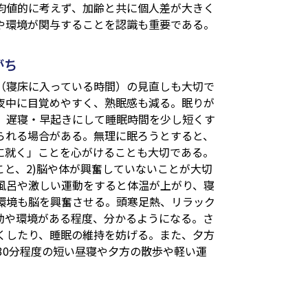
均値的に考えず、加齢と共に個人差が大きく
や環境が関与することを認識も重要である。
がち
（寝床に入っている時間）の見直しも大切で
夜中に目覚めやすく、熟眠感も減る。眠りが
、遅寝・早起きにして睡眠時間を少し短くす
られる場合がある。無理に眠ろうとすると、
に就く」ことを心がけることも大切である。
こと、2)脳や体が興奮していないことが大切
風呂や激しい運動をすると体温が上がり、寝
環境も脳を興奮させる。頭寒足熱、リラック
動や環境がある程度、分かるようになる。さ
くしたり、睡眠の維持を妨げる。また、夕方
30分程度の短い昼寝や夕方の散歩や軽い運