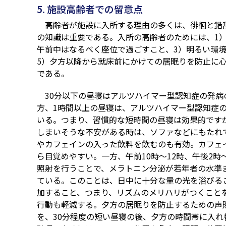
5. 施設高齢者での留意点
高齢者が施設に入所する理由の多くは、徘徊と錯
の知識は重要である。入所の高齢者のためには、1）
午前中はなるべく座位で過ごすこと、3）明るい環境
5）夕方以降から就床前にかけての居眠りを防止に
である。
30分以下の昼寝はアルツハイマー型認知症の発病
方、1時間以上の昼寝は、アルツハイマー型認知症
いる。つまり、習慣的な短時間の昼寝は効果的です
しまいそうな不安がある時は、ソファなどにもたれ
やカフェインの入った飲料を飲むのも有効。カフェイ
ら目覚めやすい。一方、午前10時～12時、午後2時～
照射を行うことで、メラトニン分泌が若年者の水準
ている。このことは、日中に十分な量の光を浴びる
加すること、つまり、リズムのメリハリがつくこと
行動も軽減する。夕方の居眠りを防止するための声
を、30分程度の短い昼寝の後、夕方の時間帯に入