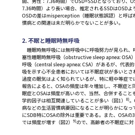
間、男性：7.36時間）でOSD=SSDとなっており、O
7.36時間）より長い場合、推定されるSSDはOS
OSDの差はmisperception（睡眠状態誤認）と呼ば
慣病との関連は未だ明らかでないことが多い。
2. 不眠と睡眠時無呼吸
睡眠時無呼吸には無呼吸中に呼吸努力が見られ、
塞性睡眠時無呼吸（obstructive sleep apne
呼吸（central sleep apnea: CSA）がある
吸を示す心不全患者においては不眠症状が多いとさ
過度の眠気はよく知られているが、特に軽中等症で
報告によると、OSAの頻度は年々増加し、不眠症と
眠症とOSAは頻度が高いので、当然、合併すること
8)
学的因子は相互関連していることが多い（図1）
。
病などの生活習慣病要因になることが明らかになっ
にSDB特にOSAの除外は重要である。また、OSA
9)
では頻度が増す（図2）
ので、高齢者の不眠症に対