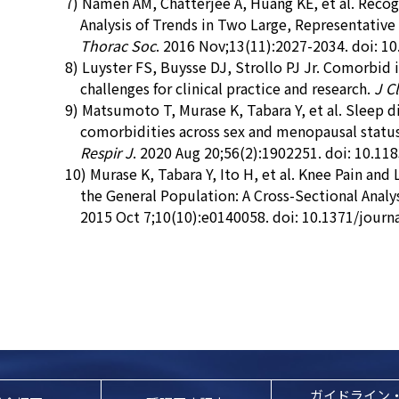
7) Namen AM, Chatterjee A, Huang KE, et al. Recogn
Analysis of Trends in Two Large, Representative
Thorac Soc
. 2016 Nov;13(11):2027-2034. doi: 
8) Luyster FS, Buysse DJ, Strollo PJ Jr. Comorbid
challenges for clinical practice and research.
J C
9) Matsumoto T, Murase K, Tabara Y, et al. Sleep 
comorbidities across sex and menopausal status
Respir J
. 2020 Aug 20;56(2):1902251. doi: 10.1
10) Murase K, Tabara Y, Ito H, et al. Knee Pain and
the General Population: A Cross-Sectional Anal
2015 Oct 7;10(10):e0140058. doi: 10.1371/journ
ガイドライン