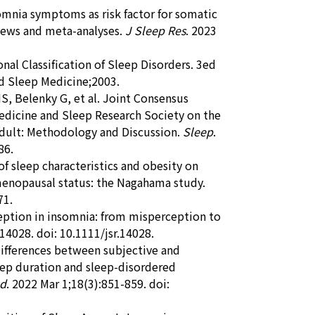
somnia symptoms as risk factor for somatic
views and meta-analyses.
J Sleep Res
. 2023
al Classification of Sleep Disorders. 3ed
od Sleep Medicine;2003.
, Belenky G, et al. Joint Consensus
dicine and Sleep Research Society on the
dult: Methodology and Discussion.
Sleep
.
86.
of sleep characteristics and obesity on
menopausal status: the Nagahama study.
71.
ception in insomnia: from misperception to
14028. doi: 10.1111/jsr.14028.
Differences between subjective and
eep duration and sleep-disordered
ed
. 2022 Mar 1;18(3):851-859. doi: