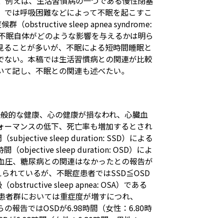
、例えば、生活習慣病の一つである慢性閉塞
nea: COPD）では呼吸困難などによって不眠を起こすこ
uctive sleep apnea syndrome:
不眠自体がどのような影響を与えるかは明ら
見ることが多いが、不眠による短時間睡眠と
でない。本稿では生活習慣病との関連が比較
いて記し、不眠との関連も述べたい。
般的な健康、心の健康が損なわれ、心臓血
ォーマンスの低下、死亡率も増加するとされ
tive sleep duration: SSD）による
tive sleep duration: OSD）によ
高血圧、糖尿病との関連はなかったとの報告が
えられているが、不眠症患者ではSSD≦OSD
uctive sleep apnea: OSA）である
g: SDB）患者群においては重症度が増すにつれ、
の報告ではOSDが6.98時間（女性：6.80時