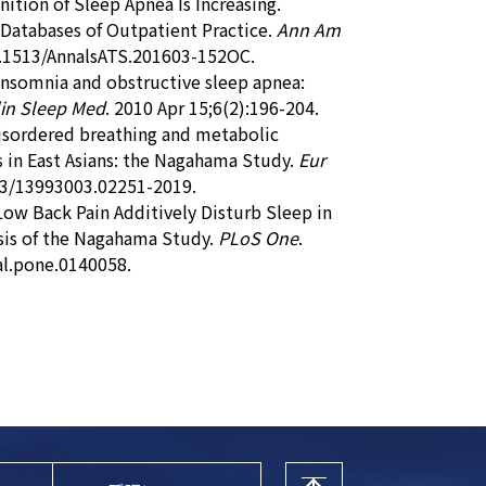
ition of Sleep Apnea Is Increasing.
 Databases of Outpatient Practice.
Ann Am
10.1513/AnnalsATS.201603-152OC.
 insomnia and obstructive sleep apnea:
lin Sleep Med
. 2010 Apr 15;6(2):196-204.
disordered breathing and metabolic
 in East Asians: the Nagahama Study.
Eur
183/13993003.02251-2019.
 Low Back Pain Additively Disturb Sleep in
ysis of the Nagahama Study.
PLoS One
.
al.pone.0140058.
・