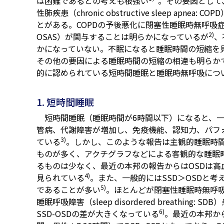
は困難であるとの考えも根強い
。その要因として
性肺疾患（chronic obstructive sleep ap
とがある。COPDの予後悪化に閉塞性睡眠時無呼吸症候群（obstr
2)
OSAS）が関与することは明らかになっているが
、
かになっていない。不眠になると睡眠時間の短縮を
その他の要因による睡眠時間の短縮の相違も明らか
的に認められている短時間睡眠と睡眠時無呼吸につ
1. 短時間睡眠
短時間睡眠（睡眠時間が6時間以下）になると、一
管病、代謝障害が増加し、免疫機能、認知力、パフ
3)
ている
。しかし、このような報告は主観的睡眠時間（subjec
ものが多く、アクチグラフなどによる客観的な睡眠時間（objec
るものは少なく、最近の本邦の報告からはOSDは
4)
見られている
。また、一般的にはSSD＞OSDと考
5)
であることが多い
。ほとんどが閉塞性睡眠時無呼吸（obstr
睡眠呼吸障害（sleep disordered breathin
6)
SSD-OSDの差が大きくなっている
。最近の本邦から