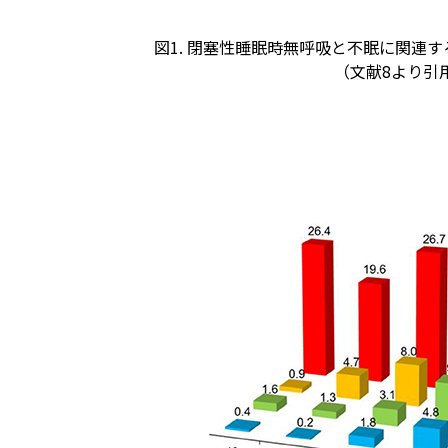
図1. 閉塞性睡眠時無呼吸と不眠に関連
（文献8より引