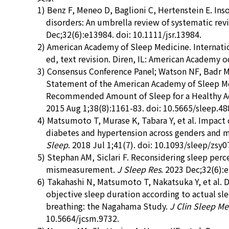
1) Benz F, Meneo D, Baglioni C, Hertenstein E. In
disorders: An umbrella review of systematic re
Dec;32(6):e13984. doi: 10.1111/jsr.13984.
2) American Academy of Sleep Medicine. Internation
ed, text revision. Diren, IL: American Academy 
3) Consensus Conference Panel; Watson NF, Badr MS
Statement of the American Academy of Sleep Me
Recommended Amount of Sleep for a Healthy A
2015 Aug 1;38(8):1161-83. doi: 10.5665/sleep.48
4) Matsumoto T, Murase K, Tabara Y, et al. Impact 
diabetes and hypertension across genders and 
Sleep
. 2018 Jul 1;41(7). doi: 10.1093/sleep/zsy0
5) Stephan AM, Siclari F. Reconsidering sleep per
mismeasurement.
J Sleep Res
. 2023 Dec;32(6):e
6) Takahashi N, Matsumoto T, Nakatsuka Y, et al. 
objective sleep duration according to actual sl
breathing: the Nagahama Study.
J Clin Sleep M
10.5664/jcsm.9732.