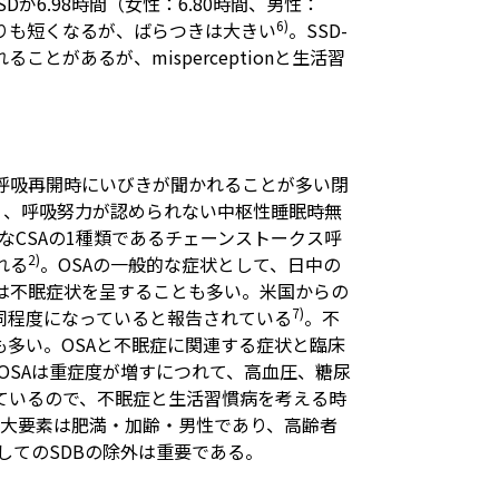
SDが6.98時間（女性：6.80時間、男性：
6)
Dよりも短くなるが、ばらつきは大きい
。SSD-
れることがあるが、misperceptionと生活習
呼吸再開時にいびきが聞かれることが多い閉
a: OSA）、呼吸努力が認められない中枢性睡眠時無
が、代表的なCSAの1種類であるチェーンストークス呼
2)
れる
。OSAの一般的な症状として、日中の
は不眠症状を呈することも多い。米国からの
7)
同程度になっていると報告されている
。不
も多い。OSAと不眠症に関連する症状と臨床
OSAは重症度が増すにつれて、高血圧、糖尿
ているので、不眠症と生活習慣病を考える時
の3大要素は肥満・加齢・男性であり、高齢者
してのSDBの除外は重要である。